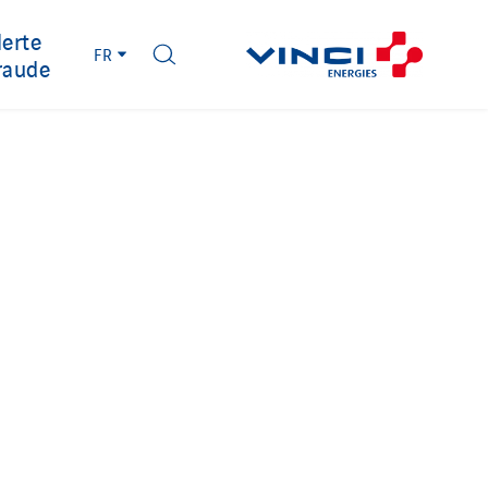
lerte
FR
raude