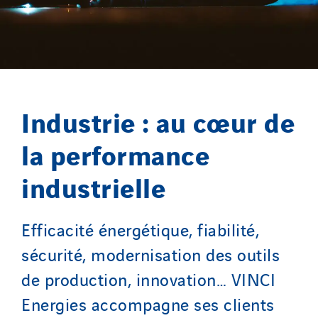
Industrie : au cœur de
la performance
industrielle
Efficacité énergétique, fiabilité,
sécurité, modernisation des outils
de production, innovation… VINCI
Energies accompagne ses clients