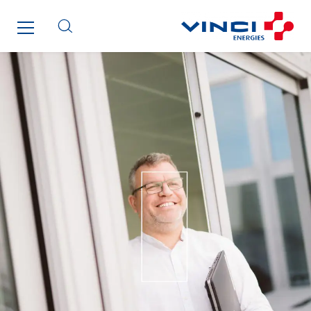
SEDD
Service One Alliance
Seves
SKE-International
Smart Building Energies
Socalec
Sotécnica
SparkEx® Funkenlöschanlagen
STE Armor
Strasser
Stroomverdeler
Sylvestre Energies
TelComTec
Telematic Solutions
TG Concept