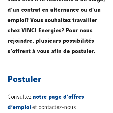
Valentin
d’un contrat en alternance ou d’un
Valette
VINCI Stiftung
emploi? Vous souhaitez travailler
chez VINCI Energies? Pour nous
SITES PAYS
rejoindre, plusieurs possibilités
Austria
s’offrent à vous afin de postuler.
Belgium
Brasil
Czech Republic
Postuler
Danemark
Germany
Indonesia
notre page d’offres
Consultez
Italy
d’emploi
et contactez-nous
Morocco