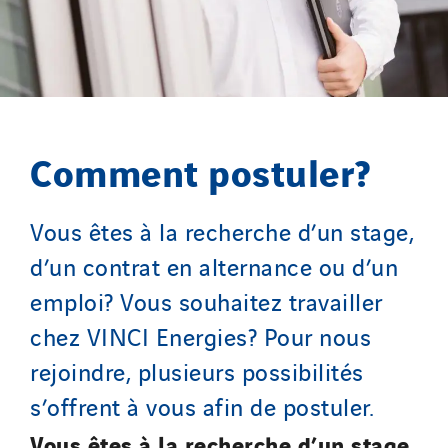
Thermo Réfrigération
Tiab
Top Thermique
TranzCom
Travesset Beziers
Comment postuler?
Tunzini Antilles
Tunzini Grand Ouest
Vous êtes à la recherche d’un stage,
Tunzini Maintenance Nucléaire
d’un contrat en alternance ou d’un
TUNZINI Nucléaire
emploi? Vous souhaitez travailler
Tunzini Paris
chez VINCI Energies? Pour nous
Tunzini Toulouse
Tunzini Troyes
rejoindre, plusieurs possibilités
Twyver
s’offrent à vous afin de postuler.
Uxello
Vous êtes à la recherche d’un stage,