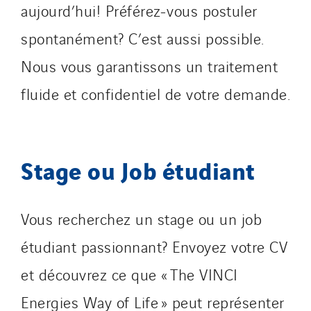
aujourd’hui! Préférez-vous postuler
Netherlands
Nordic countries
spontanément? C’est aussi possible.
Norway
Nous vous garantissons un traitement
Poland
fluide et confidentiel de votre demande.
Portugal
Romania
Slovakia
Spain
Stage ou Job étudiant
Sweden
Switzerland
Vous recherchez un stage ou un job
United Kingdom
étudiant passionnant? Envoyez votre CV
et découvrez ce que « The VINCI
Energies Way of Life » peut représenter