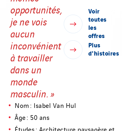
opportunités,
Voir
toutes
je ne vois
les
aucun
offres
inconvénient
Plus
d'histoires
à travailler
dans un
monde
masculin. »
Nom : Isabel Van Hul
Âge : 50 ans
Études : Architecture paysagère et